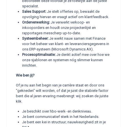
beoordeelt deze voordat je ze toewijst aan de juiste
specialist.
Sales Support:
Je stelt offertes op, bewaakt de
opvolging hiervan en vraagt actief om klantfeedback.
Orderverwerking:
Je verwerkt verkoop- en
inkooporders en houdt onze projectenlijst en
rapportages messcherp up-to-date.
Systeembeheer:
Je werkt nauw samen met Finance
voor het beheer van klant- en leveranciersgegevens in
ons ERP-systeem (Microsoft Dynamics AX).
Procesoptimalisatie:
Je denkt actief mee over hoe we
onze sjablonen en systemen nóg slimmer kunnen
inrichten.
Wie ben jij?
Of je nu aan het begin van je carrière staat en door ons
"gekneden" wilt worden, of dat je juist die stabiele factor
bent die al jaren ervaring meebrengt: wij zoeken de juiste
klik.
Je beschikt over hbo-werk- en denkniveau.
Je bent communicatief sterk in het Nederlands.
Je bent een kei in structuur; nauwkeurigheid zit in je