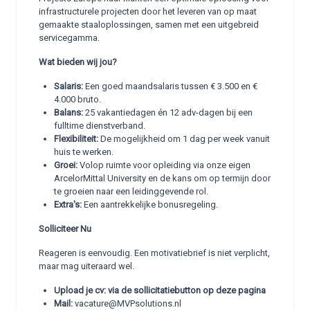
infrastructurele projecten door het leveren van op maat
gemaakte staaloplossingen, samen met een uitgebreid
servicegamma.
Wat bieden wij jou?
Salaris:
Een goed maandsalaris tussen € 3.500 en €
4.000 bruto.
Balans:
25 vakantiedagen én 12 adv-dagen bij een
fulltime dienstverband.
Flexibiliteit:
De mogelijkheid om 1 dag per week vanuit
huis te werken.
Groei:
Volop ruimte voor opleiding via onze eigen
ArcelorMittal University en de kans om op termijn door
te groeien naar een leidinggevende rol.
Extra's:
Een aantrekkelijke bonusregeling.
Solliciteer Nu
Reageren is eenvoudig. Een motivatiebrief is niet verplicht,
maar mag uiteraard wel.
Upload je cv: via de sollicitatiebutton op deze pagina
Mail:
vacature@MVPsolutions.nl