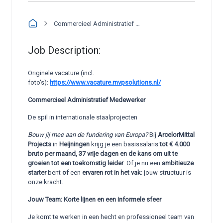
Commercieel Administratief Medewerker
Job Description:
Originele vacature (incl.
foto's):
https://www.vacature.mvpsolutions.nl/
Commercieel Administratief Medewerker
De spil in internationale staalprojecten
Bouw jij mee aan de fundering van Europa?
Bij
ArcelorMittal
Projects
in
Heijningen
krijg je een basissalaris
tot € 4.000
bruto per maand, 37 vrije dagen en de kans om uit te
groeien tot een toekomstig leider
. Of je nu een
ambitieuze
starter
bent
of
een
ervaren rot in het vak
: jouw structuur is
onze kracht.
Jouw Team: Korte lijnen en een informele sfeer
Je komt te werken in een hecht en professioneel team van