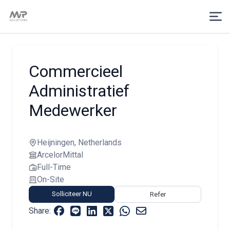
Commercieel
Administratief
Medewerker
Heijningen, Netherlands
ArcelorMittal
Full-Time
On-Site
Solliciteer NU
Refer
Share: