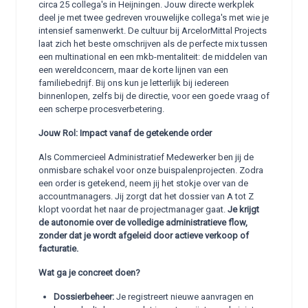
circa 25 collega's in Heijningen. Jouw directe werkplek
deel je met twee gedreven vrouwelijke collega's met wie je
intensief samenwerkt. De cultuur bij ArcelorMittal Projects
laat zich het beste omschrijven als de perfecte mix tussen
een multinational en een mkb-mentaliteit: de middelen van
een wereldconcern, maar de korte lijnen van een
familiebedrijf. Bij ons kun je letterlijk bij iedereen
binnenlopen, zelfs bij de directie, voor een goede vraag of
een scherpe procesverbetering.
Jouw Rol: Impact vanaf de getekende order
Als Commercieel Administratief Medewerker ben jij de
onmisbare schakel voor onze buispalenprojecten. Zodra
een order is getekend, neem jij het stokje over van de
accountmanagers. Jij zorgt dat het dossier van A tot Z
klopt voordat het naar de projectmanager gaat.
Je krijgt
de autonomie over de volledige administratieve flow,
zonder dat je wordt afgeleid door actieve verkoop of
facturatie.
Wat ga je concreet doen?
Dossierbeheer:
Je registreert nieuwe aanvragen en