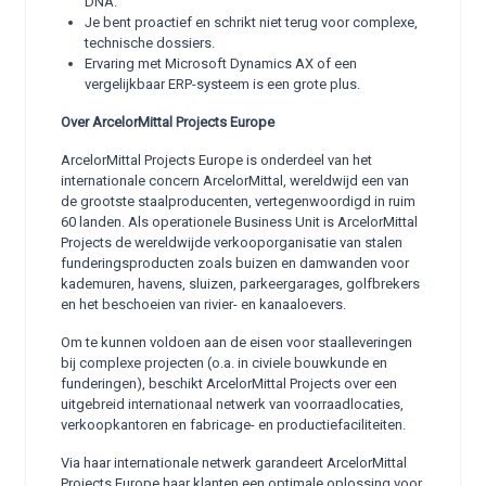
DNA.
Je bent proactief en schrikt niet terug voor complexe,
technische dossiers.
Ervaring met Microsoft Dynamics AX of een
vergelijkbaar ERP-systeem is een grote plus.
Over ArcelorMittal Projects Europe
ArcelorMittal Projects Europe is onderdeel van het
internationale concern ArcelorMittal, wereldwijd een van
de grootste staalproducenten, vertegenwoordigd in ruim
60 landen. Als operationele Business Unit is ArcelorMittal
Projects de wereldwijde verkooporganisatie van stalen
funderingsproducten zoals buizen en damwanden voor
kademuren, havens, sluizen, parkeergarages, golfbrekers
en het beschoeien van rivier- en kanaaloevers.
Om te kunnen voldoen aan de eisen voor staalleveringen
bij complexe projecten (o.a. in civiele bouwkunde en
funderingen), beschikt ArcelorMittal Projects over een
uitgebreid internationaal netwerk van voorraadlocaties,
verkoopkantoren en fabricage- en productiefaciliteiten.
Via haar internationale netwerk garandeert ArcelorMittal
Projects Europe haar klanten een optimale oplossing voor